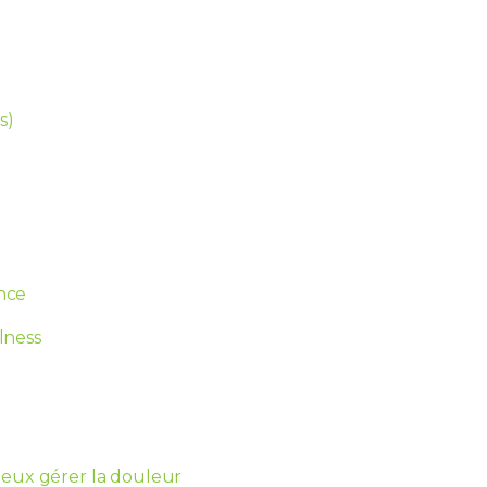
s)
nce
lness
ieux gérer la douleur