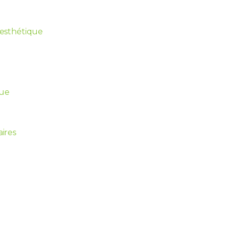
t esthétique
que
aires