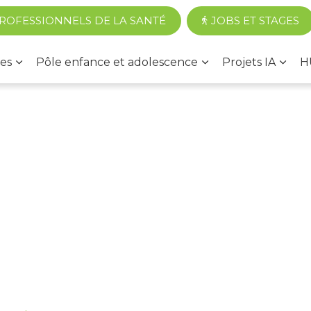
Accéder au contenu principal
ROFESSIONNELS DE LA SANTÉ
JOBS ET STAGES
es
Pôle enfance et adolescence
Projets IA
H