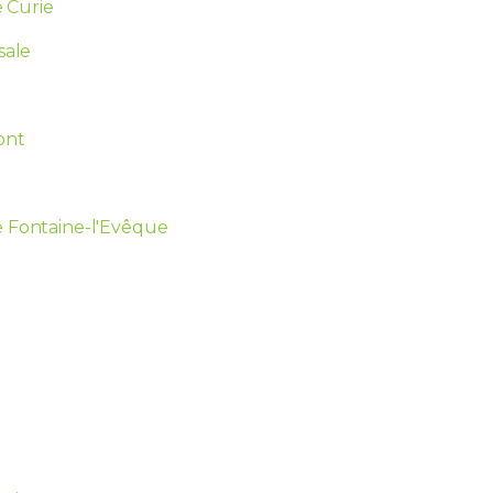
e Curie
sale
ont
e Fontaine-l'Evêque