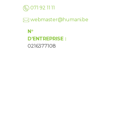
071 92 11 11
webmaster@humani.be
N°
D’ENTREPRISE :
0216377108