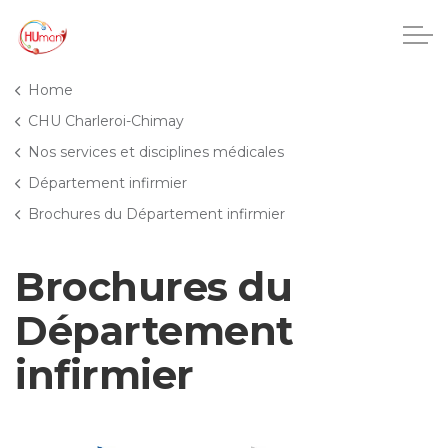
Accéder au contenu principal
Home
CHU Charleroi-Chimay
Nos services et disciplines médicales
CHU Charleroi-Chimay
Département infirmier
Brochures du Département infirmier
Maisons de repos
Brochures du
Crèches
Département
Pôle enfance et adolescence
infirmier
Projets IA
HUmani