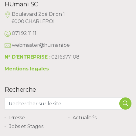
HUmani SC
Boulevard Zoé Drion 1
6000 CHARLEROI
071 92 11 11
webmaster@humani.be
N° D’ENTREPRISE :
0216377108
Mentions légales
Recherche
Presse
Actualités
Jobs et Stages