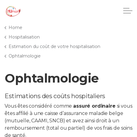
Accéder au contenu principal
Home
Hospitalisation
Estimation du coût de votre hospitalisation
CHU Charleroi-Chimay
Ophtalmologie
Maisons de repos
Ophtalmologie
Crèches
Estimations des coûts hospitaliers
Pôle enfance et adolescence
Vous êtes considéré comme
assuré ordinaire
si vous
êtes affilié à une caisse d’assurance maladie belge
Projets IA
(mutuelle, CAAMI, SNCB) et avez ainsi droit à un
remboursement (total ou partiel) de vos frais de soins
HUmani
de santé.