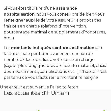
Si vous êtes titulaire d’une
assurance
PROFESSIONNELS DE LA SANTÉ
hospitalisation
, nous vous conseillons de bien vous
renseigner auprès de votre assureur à propos des
JOBS ET STAGES
frais pris en charge (plafond d’intervention,
pourcentage maximal de suppléments d’honoraires,
AUDITOIRES
etc…)
Les
montants indiqués sont des estimations,
la
RGPD
facture finale peut donc varier en fonction de
nombreux facteurs liés à votre prise en charge
071 92 11 11
(séjour plus long que prévu, choix du matériel, choix
des médicaments, complications, etc…). L’hôpital n'est
pas tenu de vous facturer le montant renseigné.
Une erreur est survenue Failed to fetch
Les actualités d’HUmani