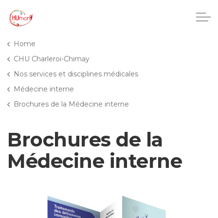
Accéder au contenu principal
Home
CHU Charleroi-Chimay
Nos services et disciplines médicales
CHU Charleroi-Chimay
Médecine interne
Brochures de la Médecine interne
Maisons de repos
Brochures de la
Crèches
Médecine interne
Pôle enfance et adolescence
Projets IA
HUmani