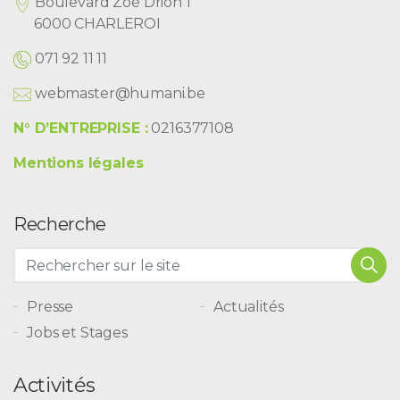
Boulevard Zoé Drion 1
6000 CHARLEROI
071 92 11 11
webmaster@humani.be
N° D’ENTREPRISE :
0216377108
Mentions légales
Recherche
Presse
Actualités
Jobs et Stages
Activités