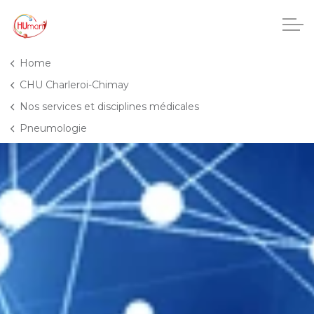
Accéder au contenu principal
Home
CHU Charleroi-Chimay
Nos services et disciplines médicales
CHU Charleroi-Chimay
Pneumologie
Maisons de repos
Crèches
Pôle enfance et adolescence
Projets IA
HUmani