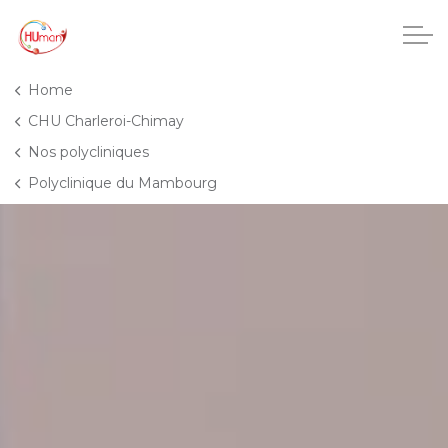
Accéder au contenu principal
Home
CHU Charleroi-Chimay
Nos polycliniques
CHU Charleroi-Chimay
Polyclinique du Mambourg
Maisons de repos
Crèches
Pôle enfance et adolescence
Projets IA
HUmani