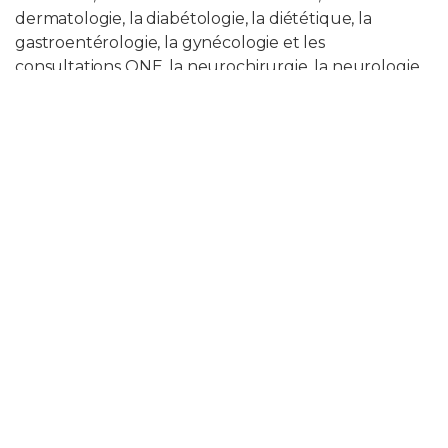
dermatologie, la diabétologie, la diététique, la
gastroentérologie, la gynécologie et les
consultations ONE, la neurochirurgie, la neurologie,
l'ophtalmologie, l'orthopédie, la pédiatrie, la
pédicurie médicale, la pneumologie, la podologie, la
psychiatrie et la psychologie (dont des consultations
spécifiques faisant suite à une chirurgie bariatrique
ou dédiées aux enfants), la rhumatologie et
l'urologie.
En plus de ça, la polyclinique comprend aussi une
clinique des plaies et cicatrisation
, le
centre
CADRE
(prise en charge multidisciplinaire d'enfants
présentant des troubles du développement), un
centre de prélèvements
et un
centre de
revalidation fonctionnelle et neurologique
.
Adresse
Espace Santé - Entrée n°2, Boulevard Zoé Drion, 1