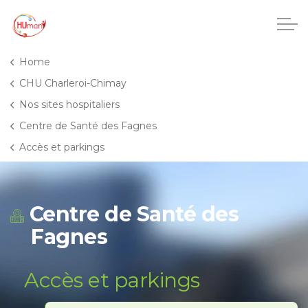
Accéder au contenu principal
Home
CHU Charleroi-Chimay
Nos sites hospitaliers
CHU Charleroi-Chimay
Centre de Santé des Fagnes
Accès et parkings
Maisons de repos
Crèches
Centre de Santé des
Pôle enfance et adolescence
Fagnes
Projets IA
Accès et parkings
HUmani