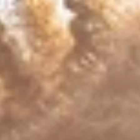
Service Parrainage
Accueil Temps Libre
Aide à la Jeunesse
Crèches
Projets IA
HUmani
PROFESSIONNELS DE LA SANTÉ
JOBS ET STAGES