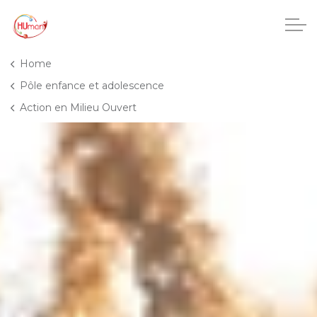
Accéder au contenu principal
Home
Pôle enfance et adolescence
Action en Milieu Ouvert
CHU Charleroi-Chimay
Maisons de repos
Crèches
Pôle enfance et adolescence
Action en Milieu Ouvert
La Maison de l’Adolescent