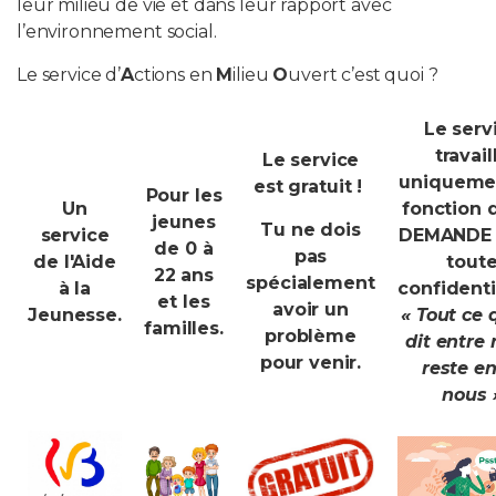
leur milieu de vie et dans leur rapport avec
l’environnement social.
Le service d’
A
ctions en
M
ilieu
O
uvert c’est quoi ?
Le serv
travail
Le service
uniqueme
est gratuit !
Pour les
Un
fonction 
jeunes
Tu ne dois
service
DEMANDE 
de 0 à
pas
de l'Aide
tout
22 ans
spécialement
à la
confidentia
et les
avoir un
Jeunesse.
« Tout ce 
familles.
problème
dit entre 
pour venir.
reste en
nous 