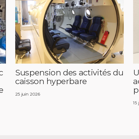
c
Suspension des activités du
U
caisson hyperbare
a
e
p
25 juin 2026
15