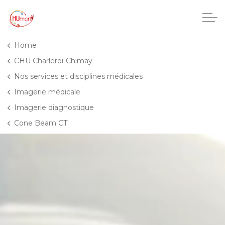
Accéder au contenu principal
Home
CHU Charleroi-Chimay
Nos services et disciplines médicales
CHU Charleroi-Chimay
Imagerie médicale
Imagerie diagnostique
Maisons de repos
Cone Beam CT
Crèches
Pôle enfance et adolescence
Projets IA
HUmani