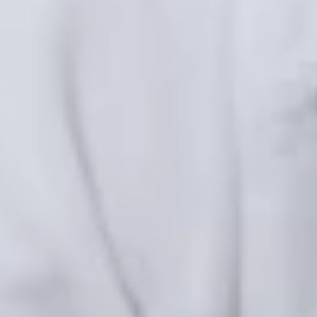
PROFESSIONNELS DE LA SANTÉ
JOBS ET STAGES
AUDITOIRES
RGPD
071 92 11 11