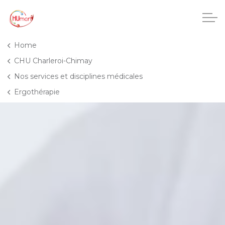
Accéder au contenu principal
Home
CHU Charleroi-Chimay
Nos services et disciplines médicales
CHU Charleroi-Chimay
Ergothérapie
Maisons de repos
Crèches
Pôle enfance et adolescence
Projets IA
HUmani