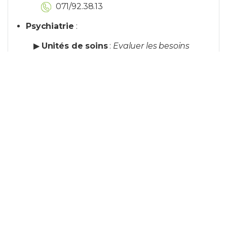
071/92.38.13
Psychiatrie
:
▶
Unités de soins
:
Evaluer les besoins
prioritaires pour permettre une prise en
charge individualisée et favoriser
l’autonomie dans les activités de la vie
quotidienne. Permettre de reprendre pied
dans son quotidien. Evaluation du retour
à domicile et apport d’aides si nécessaire
.
▶
Hôpital de jour
thérapeutique
:
Programmes Trait
D’union, Réhabiltation, D-Stress, CTJado
071/92.29.33
▶
Trait d’Union
:
Evaluations initiales
permettant d’établir un plan de
traitement individualisé. Travail sur les