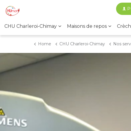
P
CHU Charleroi-Chimay
Maisons de repos
Crèch
Home
CHU Charleroi-Chimay
Nos services