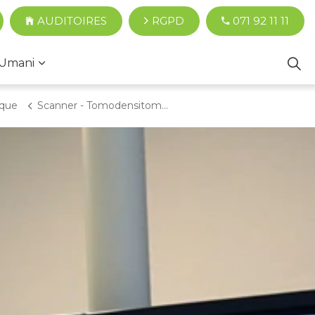
AUDITOIRES
RGPD
071 92 11 11
Umani
ique
Scanner - Tomodensitométrie - CT Scan