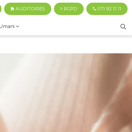
AUDITOIRES
RGPD
071 92 11 11
Umani