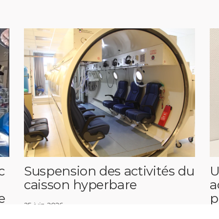
c
Suspension des activités du
U
caisson hyperbare
a
e
p
25 juin 2026
15