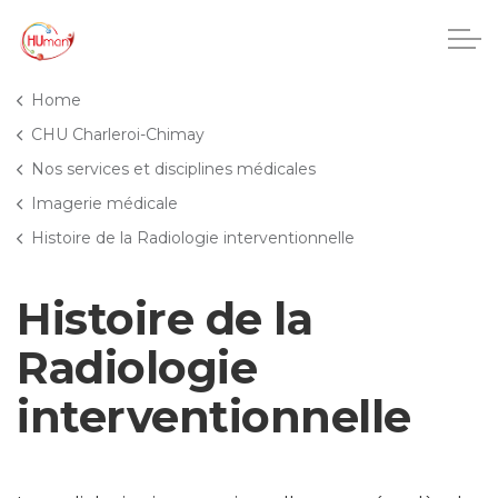
Accéder au contenu principal
Home
CHU Charleroi-Chimay
Nos services et disciplines médicales
CHU Charleroi-Chimay
Imagerie médicale
Histoire de la Radiologie interventionnelle
Maisons de repos
Histoire de la
Crèches
Radiologie
Pôle enfance et adolescence
interventionnelle
Projets IA
HUmani