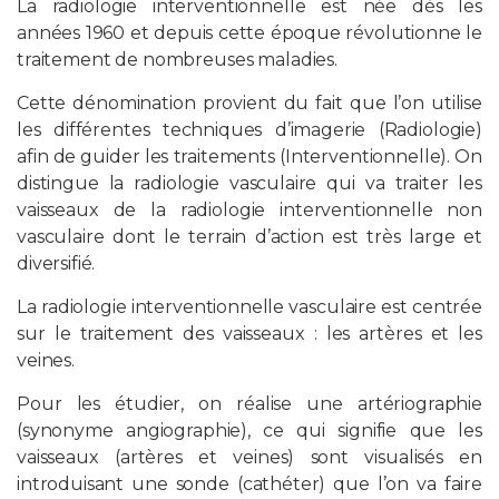
La radiologie interventionnelle est née dès les
années 1960 et depuis cette époque révolutionne le
PROFESSIONNELS DE LA SANTÉ
traitement de nombreuses maladies.
Cette dénomination provient du fait que l’on utilise
JOBS ET STAGES
les différentes techniques d’imagerie (Radiologie)
afin de guider les traitements (Interventionnelle). On
AUDITOIRES
distingue la radiologie vasculaire qui va traiter les
vaisseaux de la radiologie interventionnelle non
RGPD
vasculaire dont le terrain d’action est très large et
diversifié.
071 92 11 11
La radiologie interventionnelle vasculaire est centrée
sur le traitement des vaisseaux : les artères et les
veines.
Pour les étudier, on réalise une artériographie
(synonyme angiographie), ce qui signifie que les
vaisseaux (artères et veines) sont visualisés en
introduisant une sonde (cathéter) que l’on va faire