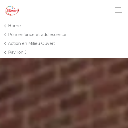
Accéder au contenu principal
Home
Pôle enfance et adolescence
Action en Milieu Ouvert
CHU Charleroi-Chimay
Pavillon J
Maisons de repos
Crèches
Pôle enfance et adolescence
Projets IA
HUmani