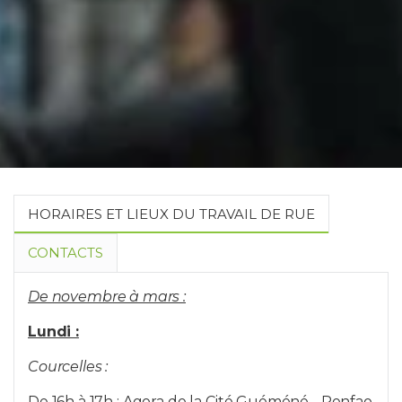
HORAIRES ET LIEUX DU TRAVAIL DE RUE
CONTACTS
Coordination :
De novembre à mars :
Lundi :
soufiane.ayoub@humani.be
Courcelles :
Equipes
De 16h à 17h : Agora de la Cité Guéméné - Penfao