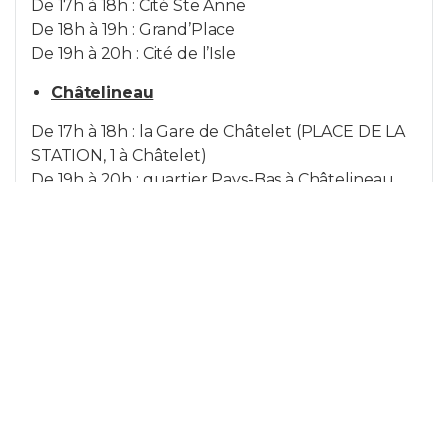
De 17h à 18h : Cité Ste Anne
De 18h à 19h : Grand’Place
De 19h à 20h : Cité de l’Isle
Châtelineau
De 17h à 18h : la Gare de Châtelet (PLACE DE LA
STATION, 1 à Châtelet)
De 19h à 20h : quartier Pays-Bas à Châtelineau
Mardi :
Fleurus
De 12h à 13h15 : centre-ville/ place de Fleurus et
rue Fleurjoux (AR Jourdan)
Farciennes
De 17h à 18h : cité Pironchamps
De 18h à 20h : cité Debrouckère