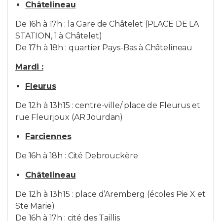
Visajeunes.far@humani.be
Châtelineau
De 16h à 17h : la Gare de Châtelet (PLACE DE LA
STATION, 1 à Châtelet)
Châtelineau
De 17h à 18h : quartier Pays-Bas à Châtelineau
Mardi :
Chatelineau.visajeunes@humani.be
Fleurus
De 12h à 13h15 : centre-ville/ place de Fleurus et
rue Fleurjoux (AR Jourdan)
Châtelet / Maison de la Cohésion
Farciennes
De 16h à 18h : Cité Debrouckère
sischatelet@humani.be
Châtelineau
De 12h à 13h15 : place d’Aremberg (écoles Pie X et
Facebook
AMO Visa Jeunes
Ste Marie)
De 16h à 17h : cité des Taillis