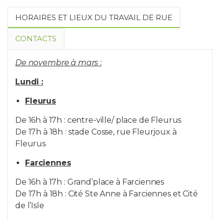
HORAIRES ET LIEUX DU TRAVAIL DE RUE
CONTACTS
Coordination :
De novembre à mars :
Lundi :
soufiane.ayoub@humani.be
Fleurus
Fleurus
De 16h à 17h : centre-ville/ place de Fleurus
De 17h à 18h : stade Cosse, rue Fleurjoux à
Fleurus
visajeunes@humani.be
Farciennes
Farciennes/ Aiseau-Presles
De 16h à 17h : Grand’place à Farciennes
De 17h à 18h : Cité Ste Anne à Farciennes et Cité
de l’Isle