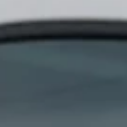
PROFESSIONNELS DE LA SANTÉ
JOBS ET STAGES
AUDITOIRES
RGPD
071 92 11 11