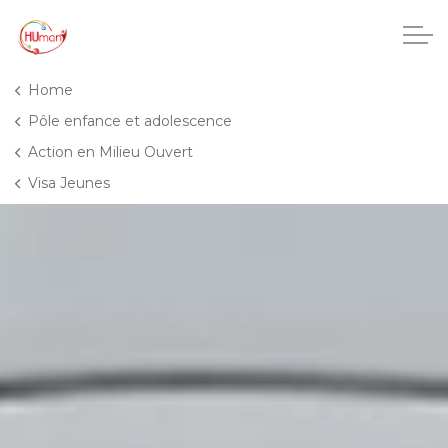
Accéder au contenu principal
Home
Pôle enfance et adolescence
Action en Milieu Ouvert
CHU Charleroi-Chimay
Visa Jeunes
Maisons de repos
Crèches
Pôle enfance et adolescence
Projets IA
HUmani