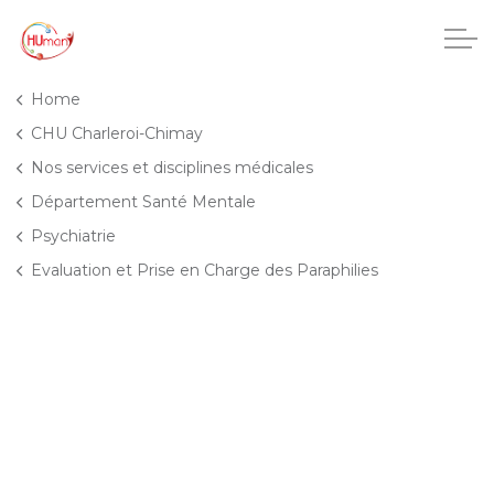
Accéder au contenu principal
Home
CHU Charleroi-Chimay
Nos services et disciplines médicales
CHU Charleroi-Chimay
Département Santé Mentale
Psychiatrie
Maisons de repos
Evaluation et Prise en Charge des Paraphilies
Crèches
Pôle enfance et adolescence
Projets IA
HUmani