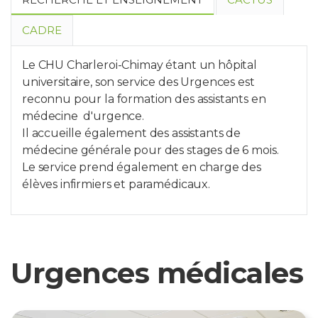
CADRE
Chef de service
Le CHU Charleroi-Chimay étant un hôpital
Chefs de clinique
universitaire, son service des Urgences est
Le CHU Charleroi-Chimay dispose
reconnu pour la formation des assistants en
Dr Pascale FERON (Marie Curie)
d'un CACTUS (Centre
médecine d'urgence.
Dr Gery DONCK (Vésale)
d'Acquisition de Compétences et
Il accueille également des assistants de
Dr Sandrine HAVERALS (Centre de Santé des
de Training par Utilisation de la
médecine générale pour des stages de 6 mois.
Fagnes)
Simulation) qui permet la
Le service prend également en charge des
formation des professionnels de la
Collaborateurs
élèves infirmiers et paramédicaux.
santé via des mannequins de
haute technologie reproduisant
des réactions identiques à celles
des patients.
Urgences médicales
Des mannequins adultes et de
nouveau-né sont mis à disposition
des apprenants qui sont soumis à