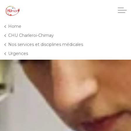
Accéder au contenu principal
Home
CHU Charleroi-Chimay
Nos services et disciplines médicales
CHU Charleroi-Chimay
Urgences
Maisons de repos
Crèches
Pôle enfance et adolescence
Projets IA
HUmani