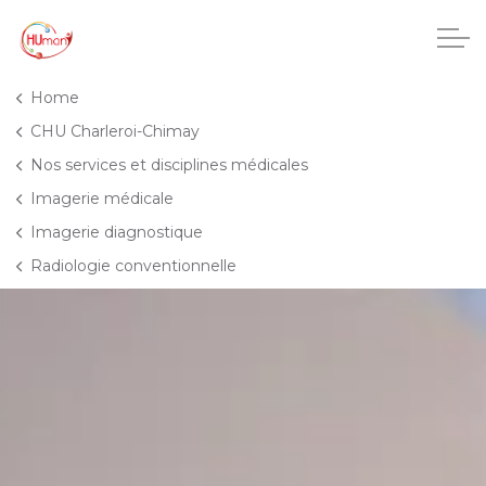
Accéder au contenu principal
Home
CHU Charleroi-Chimay
Nos services et disciplines médicales
CHU Charleroi-Chimay
Imagerie médicale
Imagerie diagnostique
Maisons de repos
Radiologie conventionnelle
Crèches
Pôle enfance et adolescence
Projets IA
HUmani