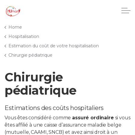
Accéder au contenu principal
Home
Hospitalisation
Estimation du coût de votre hospitalisation
CHU Charleroi-Chimay
Chirurgie pédiatrique
Maisons de repos
Chirurgie
Crèches
pédiatrique
Pôle enfance et adolescence
Estimations des coûts hospitaliers
Projets IA
Vous êtes considéré comme
assuré ordinaire
si vous
êtes affilié à une caisse d’assurance maladie belge
HUmani
(mutuelle, CAAMI, SNCB) et avez ainsi droit à un