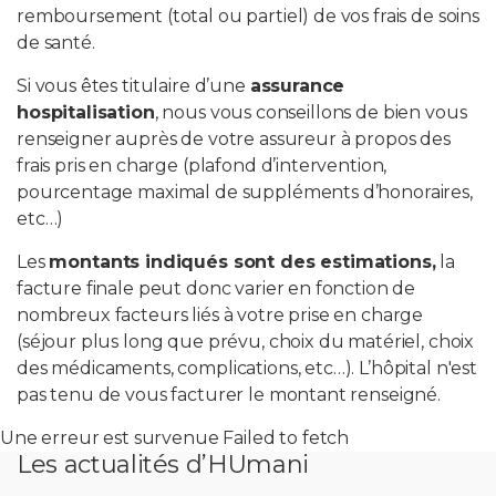
remboursement (total ou partiel) de vos frais de soins
de santé.
PROFESSIONNELS DE LA SANTÉ
Si vous êtes titulaire d’une
assurance
JOBS ET STAGES
hospitalisation
, nous vous conseillons de bien vous
renseigner auprès de votre assureur à propos des
AUDITOIRES
frais pris en charge (plafond d’intervention,
pourcentage maximal de suppléments d’honoraires,
RGPD
etc…)
Les
montants indiqués sont des estimations,
la
071 92 11 11
facture finale peut donc varier en fonction de
nombreux facteurs liés à votre prise en charge
(séjour plus long que prévu, choix du matériel, choix
des médicaments, complications, etc…). L’hôpital n'est
pas tenu de vous facturer le montant renseigné.
Une erreur est survenue Failed to fetch
Les actualités d’HUmani