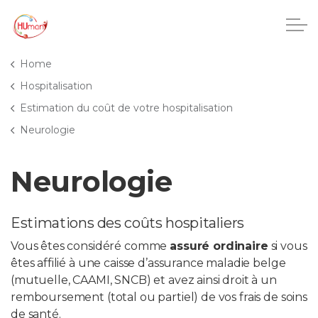
Accéder au contenu principal
Home
Hospitalisation
Estimation du coût de votre hospitalisation
CHU Charleroi-Chimay
Neurologie
Maisons de repos
Neurologie
Crèches
Estimations des coûts hospitaliers
Pôle enfance et adolescence
Vous êtes considéré comme
assuré ordinaire
si vous
êtes affilié à une caisse d’assurance maladie belge
Projets IA
(mutuelle, CAAMI, SNCB) et avez ainsi droit à un
remboursement (total ou partiel) de vos frais de soins
HUmani
de santé.