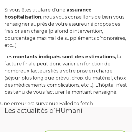
Si vous êtes titulaire d’une
assurance
PROFESSIONNELS DE LA SANTÉ
hospitalisation
, nous vous conseillons de bien vous
renseigner auprès de votre assureur à propos des
JOBS ET STAGES
frais pris en charge (plafond d’intervention,
pourcentage maximal de suppléments d’honoraires,
AUDITOIRES
etc…)
Les
montants indiqués sont des estimations,
la
RGPD
facture finale peut donc varier en fonction de
nombreux facteurs liés à votre prise en charge
071 92 11 11
(séjour plus long que prévu, choix du matériel, choix
des médicaments, complications, etc…). L’hôpital n'est
pas tenu de vous facturer le montant renseigné.
Une erreur est survenue Failed to fetch
Les actualités d’HUmani