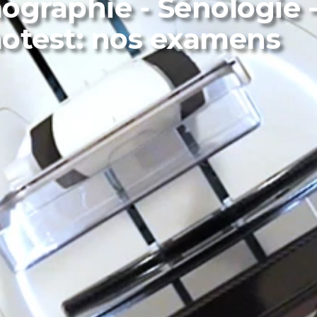
raphie - Sénologie 
test: nos examens