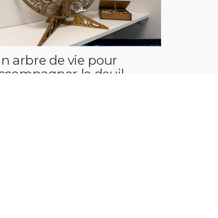
n arbre de vie pour
ccompagner le deuil
érinatal
 juin 2026
ique
Mammographie - Sénologie - Mammotest