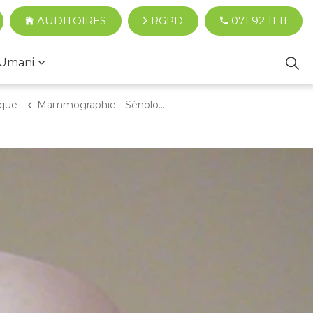
AUDITOIRES
RGPD
071 92 11 11
Umani
ique
Mammographie - Sénologie - Mammotest