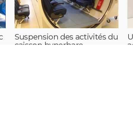
c
Suspension des activités du
U
caisson hyperbare
a
e
p
25 juin 2026
15
 et disciplines médicales
Imagerie médicale
Imagerie diagnost