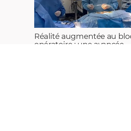
Réalité augmentée au blo
opératoire : une avancée
majeure en neurochirurgi
au CHU Charleroi‑Chimay
24 juil. 2026
Home
CHU Charleroi-Chimay
Nos services
Nos examens