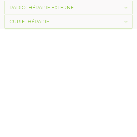
RADIOTHÉRAPIE EXTERNE
CURIETHÉRAPIE
RADIOTHÉRAPIE MÉTABOLIQUE
TRAITEMENT DES DERMITES PAR LASER
FAQ
La radiothérapie est‑elle douloureuse ?