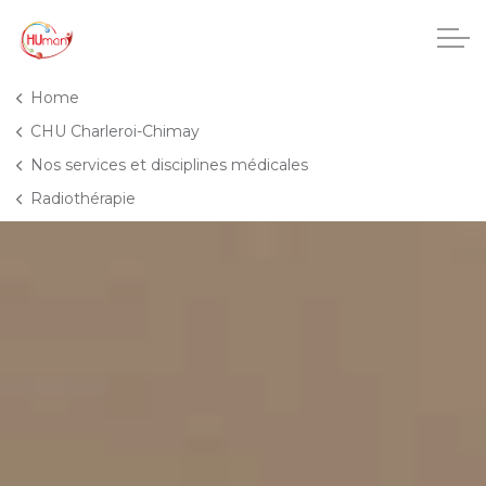
Accéder au contenu principal
Home
CHU Charleroi-Chimay
Nos services et disciplines médicales
CHU Charleroi-Chimay
Radiothérapie
Maisons de repos
Crèches
Pôle enfance et adolescence
Projets IA
HUmani