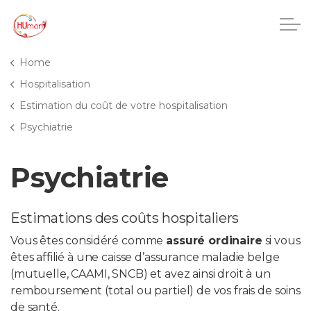
Accéder au contenu principal
Home
Hospitalisation
Estimation du coût de votre hospitalisation
CHU Charleroi-Chimay
Psychiatrie
Maisons de repos
Psychiatrie
Crèches
Estimations des coûts hospitaliers
Pôle enfance et adolescence
Vous êtes considéré comme
assuré ordinaire
si vous
êtes affilié à une caisse d’assurance maladie belge
Projets IA
(mutuelle, CAAMI, SNCB) et avez ainsi droit à un
remboursement (total ou partiel) de vos frais de soins
HUmani
de santé.