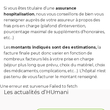
Si vous êtes titulaire d’une
assurance
PROFESSIONNELS DE LA SANTÉ
hospitalisation
, nous vous conseillons de bien vous
renseigner auprès de votre assureur à propos des
JOBS ET STAGES
frais pris en charge (plafond d’intervention,
pourcentage maximal de suppléments d’honoraires,
AUDITOIRES
etc…)
Les
montants indiqués sont des estimations,
la
RGPD
facture finale peut donc varier en fonction de
nombreux facteurs liés à votre prise en charge
071 92 11 11
(séjour plus long que prévu, choix du matériel, choix
des médicaments, complications, etc…). L’hôpital n'est
pas tenu de vous facturer le montant renseigné.
Une erreur est survenue Failed to fetch
Les actualités d’HUmani