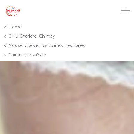
Accéder au contenu principal
Home
CHU Charleroi-Chimay
Nos services et disciplines médicales
CHU Charleroi-Chimay
Chirurgie viscérale
Maisons de repos
Crèches
Pôle enfance et adolescence
Projets IA
HUmani