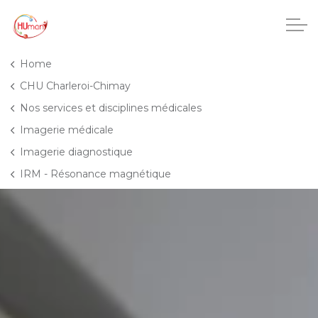
Accéder au contenu principal
Home
CHU Charleroi-Chimay
Nos services et disciplines médicales
CHU Charleroi-Chimay
Imagerie médicale
Imagerie diagnostique
Maisons de repos
IRM - Résonance magnétique
Crèches
Pôle enfance et adolescence
Projets IA
HUmani