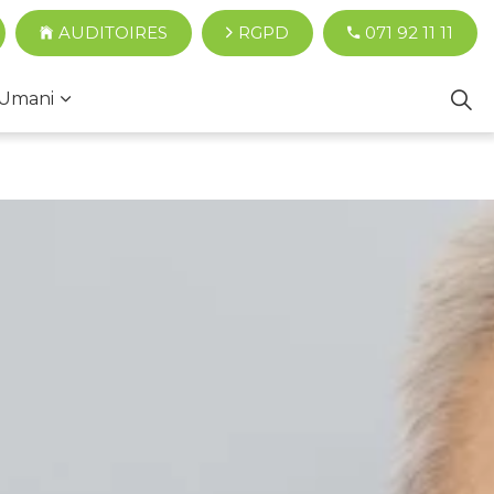
AUDITOIRES
RGPD
071 92 11 11
Umani