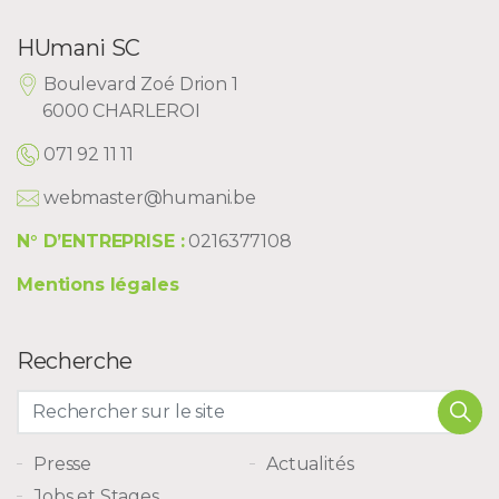
HUmani SC
Boulevard Zoé Drion 1
6000 CHARLEROI
071 92 11 11
webmaster@humani.be
N° D’ENTREPRISE :
0216377108
Mentions légales
Recherche
Presse
Actualités
Jobs et Stages