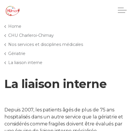
Accéder au contenu principal
Home
CHU Charleroi-Chimay
Nos services et disciplines médicales
CHU Charleroi-Chimay
Gériatrie
La liaison interne
Maisons de repos
La liaison interne
Crèches
Pôle enfance et adolescence
Depuis 2007, les patients âgés de plus de 75 ans
Projets IA
hospitalisés dans un autre service que la gériatrie et
considérés comme fragiles doivent être évalués par
HUmani
une équipe de liaison interne spécialisée.