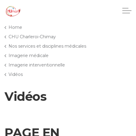
Accéder au contenu principal
Home
CHU Charleroi-Chimay
Nos services et disciplines médicales
CHU Charleroi-Chimay
Imagerie médicale
Imagerie interventionnelle
Maisons de repos
Vidéos
Crèches
Vidéos
Pôle enfance et adolescence
Projets IA
PAGE EN
HUmani