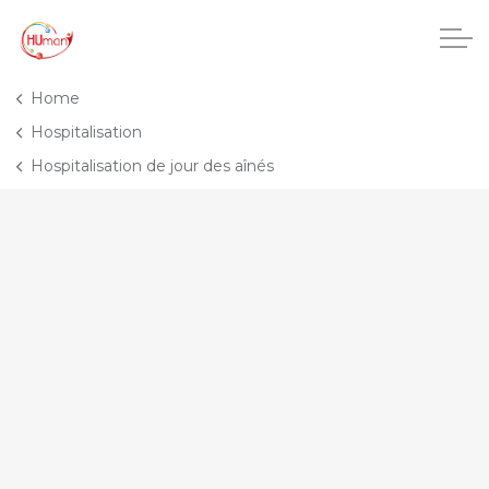
Accéder au contenu principal
Home
Hospitalisation
Hospitalisation de jour des aînés
CHU Charleroi-Chimay
Maisons de repos
Crèches
Pôle enfance et adolescence
Projets IA
HUmani