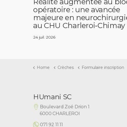
Réalité augmentée au blo
opératoire : une avancée
majeure en neurochirurgi
au CHU Charleroi‑Chimay
24 juil. 2026
Home
Crèches
Formulaire inscription
HUmani SC
Boulevard Zoé Drion 1
6000 CHARLEROI
071 92 11 11