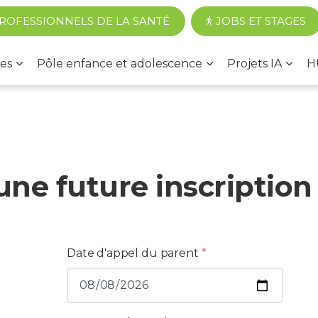
Accéder au contenu principal
ROFESSIONNELS DE LA SANTÉ
JOBS ET STAGES
es
Pôle enfance et adolescence
Projets IA
H
e future inscription
Date d'appel du parent
*