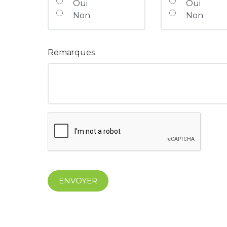
Oui
Oui
Non
Non
Remarques
ENVOYER