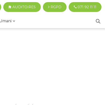
AUDITOIRES
RGPD
071 92 11 11
Umani