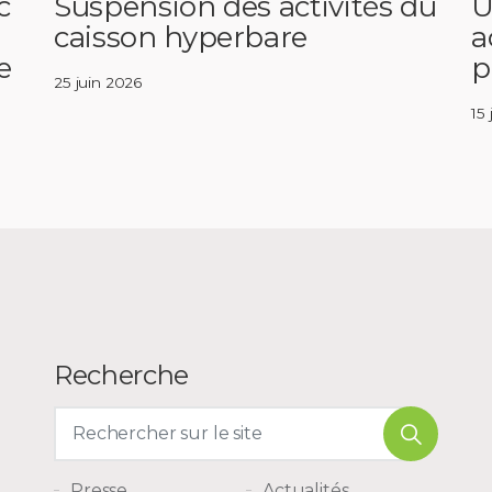
c
Suspension des activités du
U
caisson hyperbare
a
e
p
25 juin 2026
15
Recherche
Presse
Actualités