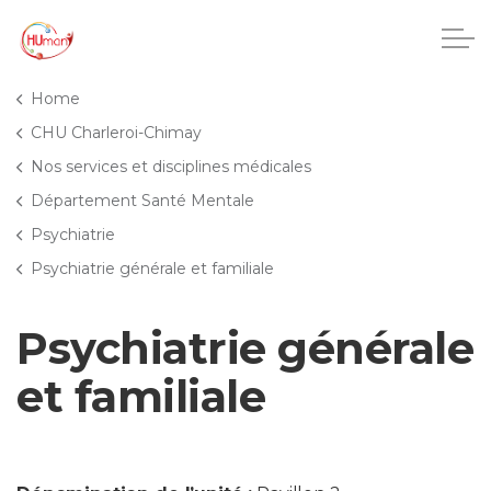
Accéder au contenu principal
Home
CHU Charleroi-Chimay
Nos services et disciplines médicales
CHU Charleroi-Chimay
Département Santé Mentale
Psychiatrie
Maisons de repos
Psychiatrie générale et familiale
Crèches
Psychiatrie générale
Pôle enfance et adolescence
et familiale
Projets IA
HUmani