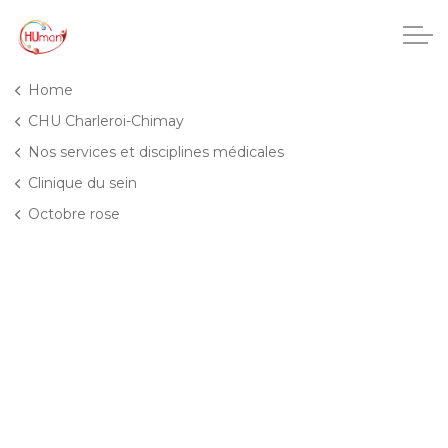
Accéder au contenu principal
Home
CHU Charleroi-Chimay
Nos services et disciplines médicales
CHU Charleroi-Chimay
Clinique du sein
Octobre rose
Maisons de repos
Crèches
Pôle enfance et adolescence
Projets IA
HUmani