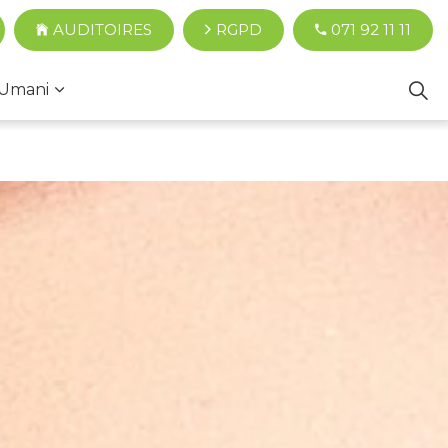
AUDITOIRES
RGPD
071 92 11 11
Umani