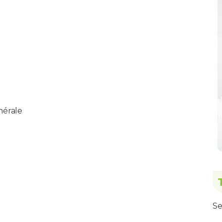
nérale
Se