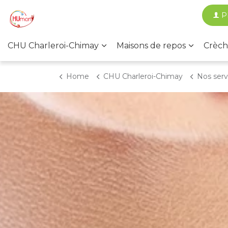
P
CHU Charleroi-Chimay
Maisons de repos
Crèch
Home
CHU Charleroi-Chimay
Nos services