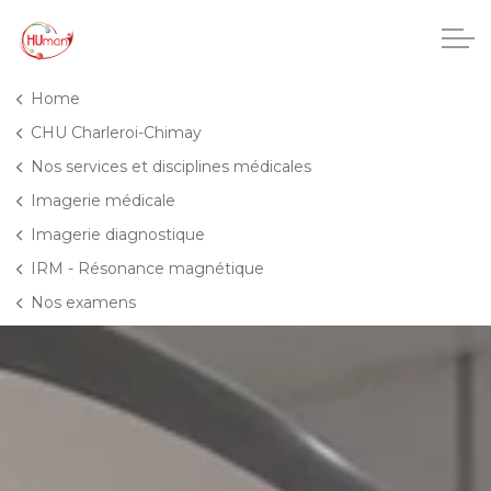
Accéder au contenu principal
Home
CHU Charleroi-Chimay
Nos services et disciplines médicales
CHU Charleroi-Chimay
Imagerie médicale
Imagerie diagnostique
Maisons de repos
IRM - Résonance magnétique
Crèches
Nos examens
Pôle enfance et adolescence
Projets IA
HUmani