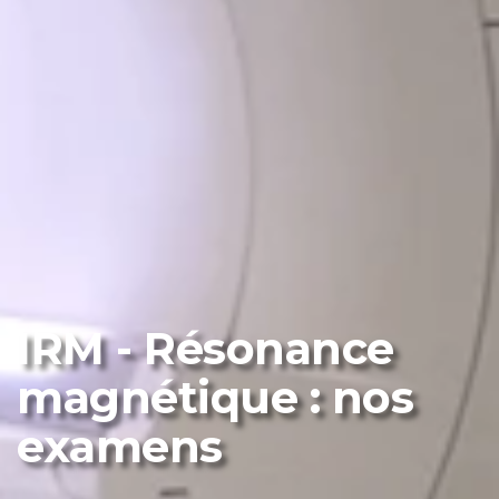
IRM - Résonance
magnétique : nos
examens