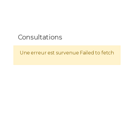
Consultations
Une erreur est survenue
Failed to fetch
Estimations des coûts hospitaliers
Vous êtes considéré comme
assuré ordinaire
si vous
êtes affilié à une caisse d’assurance maladie belge
(mutuelle, CAAMI, SNCB) et avez ainsi droit à un
remboursement (total ou partiel) de vos frais de soins