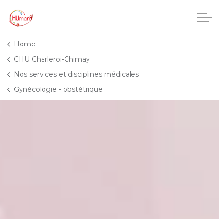
Accéder au contenu principal
Home
CHU Charleroi-Chimay
Nos services et disciplines médicales
CHU Charleroi-Chimay
Gynécologie - obstétrique
Maisons de repos
Crèches
Pôle enfance et adolescence
Projets IA
HUmani