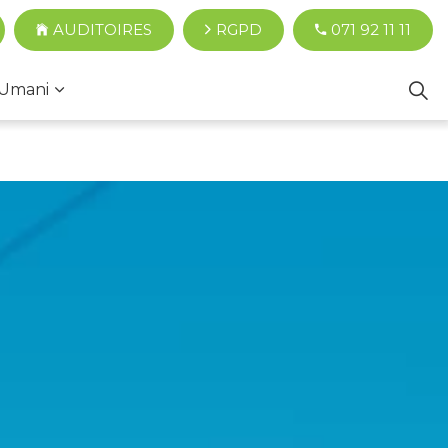
AUDITOIRES
RGPD
071 92 11 11
Umani