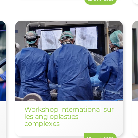
Workshop international sur
les angioplasties
complexes