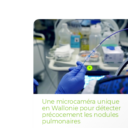
Une microcaméra unique
en Wallonie pour détecter
précocement les nodules
pulmonaires