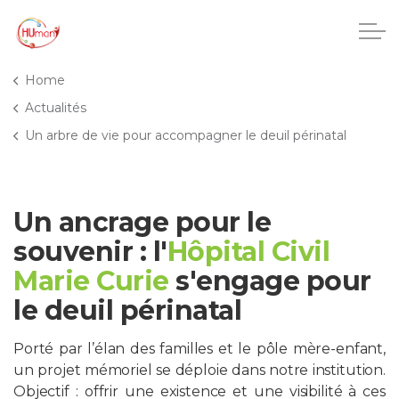
Accéder au contenu principal
Home
Actualités
Un arbre de vie pour accompagner le deuil périnatal
CHU Charleroi-Chimay
Maisons de repos
Un ancrage pour le
Crèches
souvenir : l'
Hôpital Civil
Marie Curie
s'engage pour
Pôle enfance et adolescence
le deuil périnatal
Projets IA
Porté par l’élan des familles et le pôle mère-enfant,
un projet mémoriel se déploie dans notre institution.
HUmani
Objectif : offrir une existence et une visibilité à ces