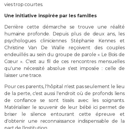
vies trop courtes.
PROFESSIONNELS DE LA SANTÉ
Une initiative inspirée par les familles
Derrière cette démarche se trouve une réalité
JOBS ET STAGES
humaine profonde. Depuis plus de deux ans, les
psychologues cliniciennes Stéphanie Kennes et
AUDITOIRES
Christine Van De Walle reçoivent des couples
endeuillés au sein du groupe de parole « Le Bois de
RGPD
Cœur ». C'est au fil de ces rencontres mensuelles
qu'une nécessité absolue s'est imposée : celle de
071 92 11 11
laisser une trace.
Pour ces parents, l'hôpital n'est pas seulement le lieu
de la perte, c'est aussi l'endroit où de profonds liens
de confiance se sont tissés avec les soignants.
Matérialiser le souvenir de leur bébé ici permet de
briser le silence entourant cette épreuve et
d'obtenir une reconnaissance indispensable de la
part de l'institution.