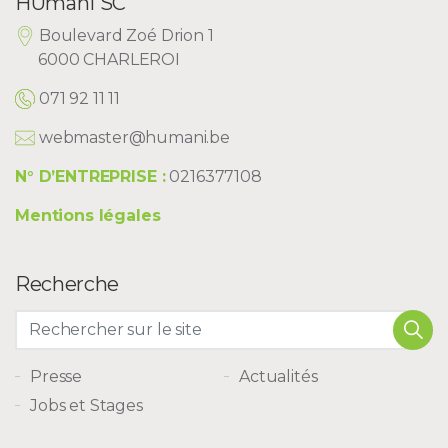
HUmani SC
Boulevard Zoé Drion 1
6000 CHARLEROI
071 92 11 11
webmaster@humani.be
N° D’ENTREPRISE :
0216377108
Mentions légales
Recherche
Presse
Actualités
Jobs et Stages