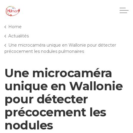
Accéder au contenu principal
Home
Actualités
Une microcaméra unique en Wallonie pour détecter
CHU Charleroi-Chimay
précocement les nodules pulmonaires
Maisons de repos
Une microcaméra
Crèches
unique en Wallonie
pour détecter
Pôle enfance et adolescence
précocement les
Projets IA
nodules
HUmani