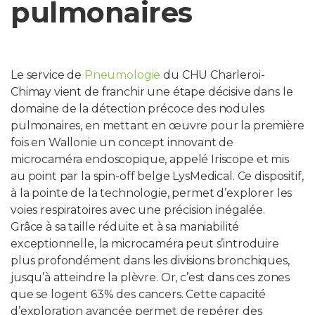
pulmonaires
PROFESSIONNELS DE LA SANTÉ
JOBS ET STAGES
Le service de
Pneumologie
du CHU Charleroi-
Chimay vient de franchir une étape décisive dans le
AUDITOIRES
domaine de la détection précoce des nodules
pulmonaires, en mettant en œuvre pour la première
RGPD
fois en Wallonie un concept innovant de
microcaméra endoscopique, appelé Iriscope et mis
071 92 11 11
au point par la spin-off belge LysMedical. Ce dispositif,
à la pointe de la technologie, permet d’explorer les
voies respiratoires avec une précision inégalée.
Grâce à sa taille réduite et à sa maniabilité
exceptionnelle, la microcaméra peut s’introduire
plus profondément dans les divisions bronchiques,
jusqu’à atteindre la plèvre. Or, c’est dans ces zones
que se logent 63% des cancers. Cette capacité
d’exploration avancée permet de repérer des