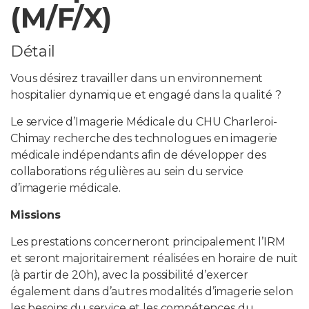
(M/F/X)
PROFESSIONNELS DE LA SANTÉ
Détail
JOBS ET STAGES
Vous désirez travailler dans un environnement
hospitalier dynamique et engagé dans la qualité ?
AUDITOIRES
Le service d’Imagerie Médicale du CHU Charleroi-
RGPD
Chimay recherche des technologues en imagerie
médicale indépendants afin de développer des
071 92 11 11
collaborations régulières au sein du service
d’imagerie médicale.
Missions
Les prestations concerneront principalement l’IRM
et seront majoritairement réalisées en horaire de nuit
(à partir de 20h), avec la possibilité d’exercer
également dans d’autres modalités d’imagerie selon
les besoins du service et les compétences du