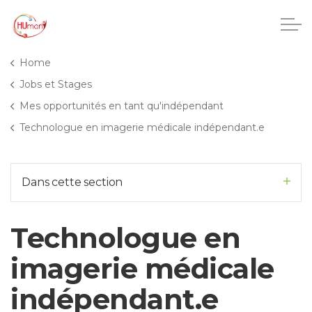
Accéder au contenu principal
Home
Jobs et Stages
Mes opportunités en tant qu'indépendant
CHU Charleroi-Chimay
Technologue en imagerie médicale indépendant.e
Maisons de repos
Dans cette section
Crèches
Technologue en
Pôle enfance et adolescence
imagerie médicale
Projets IA
indépendant.e
HUmani