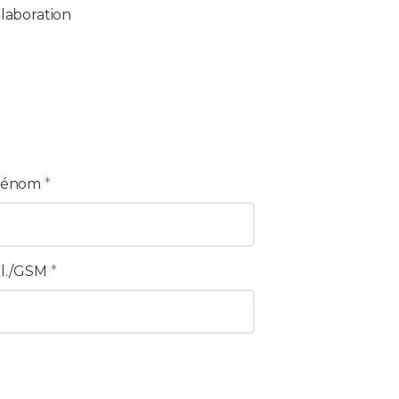
llaboration
rénom
*
l./GSM
*