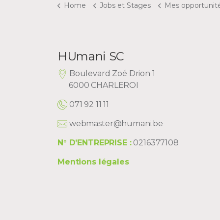
Home
Jobs et Stages
Mes opportunités en tant 
HUmani SC
Boulevard Zoé Drion 1
6000 CHARLEROI
071 92 11 11
webmaster@humani.be
N° D’ENTREPRISE :
0216377108
Mentions légales