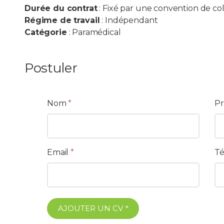
Durée du contrat
: Fixé par une convention de co
Régime de travail
: Indépendant
Catégorie
: Paramédical
Postuler
Nom
*
P
Email
*
Té
AJOUTER UN CV
*