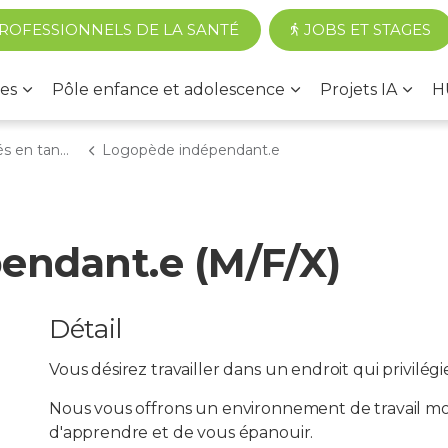
Accéder au contenu principal
ROFESSIONNELS DE LA SANTÉ
JOBS ET STAGES
es
Pôle enfance et adolescence
Projets IA
H
qu'indépendant
Logopède indépendant.e
endant.e (M/F/X)
Détail
Vous désirez travailler dans un endroit qui privilégie
Nous vous offrons un environnement de travail mod
d'apprendre et de vous épanouir.