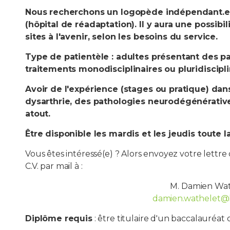
Nous recherchons un logopède indépendant.e p
(hôpital de réadaptation). Il y aura une possibi
sites à l'avenir, selon les besoins du service.
Type de patientèle : adultes présentant des p
traitements monodisciplinaires ou pluridiscipl
Avoir de l'expérience (stages ou pratique) dan
dysarthrie, des pathologies neurodégénérativ
atout.
Être disponible les mardis et les jeudis toute l
Vous êtes intéressé(e) ? Alors envoyez votre lett
C.V. par mail à :
M. Damien Wa
damien.wathelet@
Diplôme requis
: être titulaire d'un baccalauréa