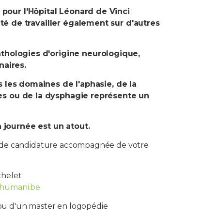
our l'Hôpital Léonard de Vinci
lité de travailler également sur d'autres
athologies d'origine neurologique,
inaires.
s les domaines de l'aphasie, de la
es ou de la dysphagie représente un
a journée est un atout.
re de candidature accompagnée de votre
thelet
humani.be
t ou d'un master en logopédie