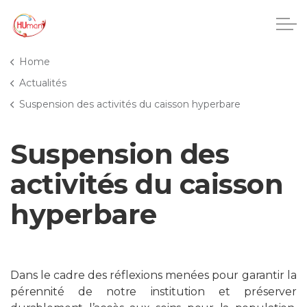
Accéder au contenu principal
Home
Actualités
Suspension des activités du caisson hyperbare
CHU Charleroi-Chimay
Suspension des
Maisons de repos
activités du caisson
Crèches
hyperbare
Pôle enfance et adolescence
Projets IA
Dans le cadre des réflexions menées pour garantir la
pérennité de notre institution et préserver
HUmani