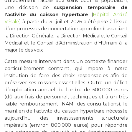
durablement l’accès aux soins pour la population,
une décision de
suspension temporaire de
l’activité du caisson hyperbare
(
Hôpital André
PROFESSIONNELS DE LA SANTÉ
Vésale
) à partir du 31 juillet 2026 a été prise à l’issue
d’un processus de concertation approfondi associant
JOBS ET STAGES
la Direction Générale, la Direction Médicale, le Conseil
Médical et le Conseil d’Administration d’HUmani à la
AUDITOIRES
majorité des voix.
RGPD
Cette mesure intervient dans un contexte financier
particulièrement contraint, qui impose à notre
071 92 11 11
institution de faire des choix responsables afin de
préserver ses missions essentielles. Outre un déficit
d’exploitation annuel de l’ordre de 500.000 euros
(dû aux frais de personnel, techniques et à un très
faible remboursement INAMI des consultations), le
maintien de l’activité du caisson hyperbare nécessite
aujourd’hui des investissements structurels
impératifs (environ 800.000 euros) pour répondre