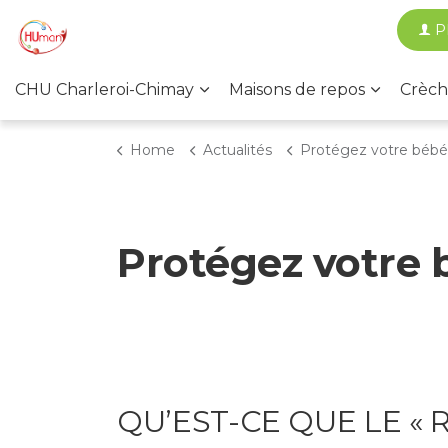
P
CHU Charleroi-Chimay
Maisons de repos
Crèch
Home
Actualités
Protégez votre bébé contre le RSV et la bro
Protégez votre b
QU’EST-CE QUE LE « R