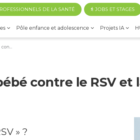
Accéder au contenu principal
ROFESSIONNELS DE LA SANTÉ
JOBS ET STAGES
es
Pôle enfance et adolescence
Projets IA
H
nchiolite
ébé contre le RSV et l
SV » ?