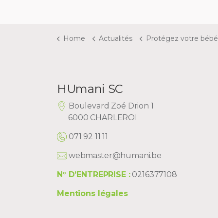
Home
Actualités
Protégez votre bébé contre le RSV et la bro
HUmani SC
Boulevard Zoé Drion 1
6000 CHARLEROI
071 92 11 11
webmaster@humani.be
N° D’ENTREPRISE :
0216377108
Mentions légales