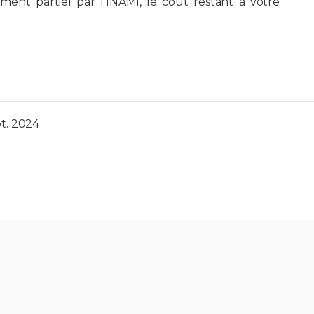
ent partiel par l’INAMI, le coût restant à votre
pt. 2024