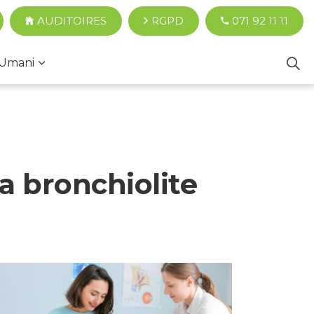
AUDITOIRES
RGPD
071 92 11 11
Umani
a bronchiolite