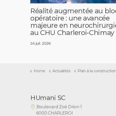
Réalité augmentée au blo
opératoire : une avancée
majeure en neurochirurgi
au CHU Charleroi‑Chimay
24 juil. 2026
Home
Actualités
Plan à la construction : plus de 300 millions retenus p
HUmani SC
Boulevard Zoé Drion 1
6000 CHARLEROI