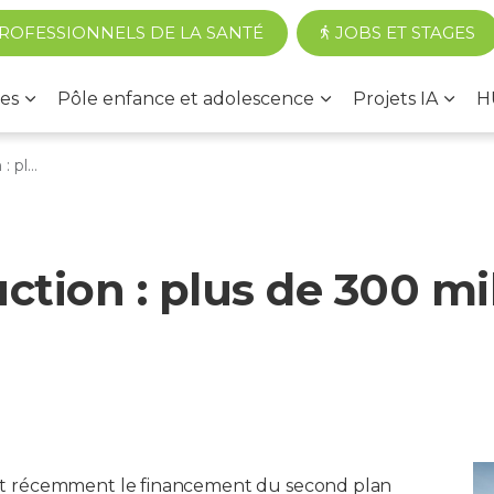
Accéder au contenu principal
ROFESSIONNELS DE LA SANTÉ
JOBS ET STAGES
es
Pôle enfance et adolescence
Projets IA
H
our HUmani
uction : plus de 300 mi
t récemment le financement du second plan