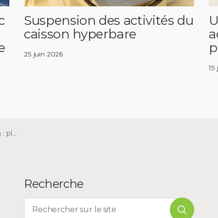
c
Suspension des activités du
U
caisson hyperbare
a
e
p
25 juin 2026
15
our HUmani
Recherche