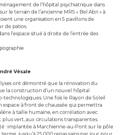
ménagement de l’hôpital psychiatrique dans
ur le terrain de l’ancienne MRS « Bel Abri » à
oient une organisation en 5 pavillons de
r de patios.
ns l’espace situé à droite de l’entrée des
ngiographie
ndré Vésale
nalyses ont démontré que la rénovation du
ue la construction d’un nouvel hôpital
o-technologiques. Une fois le Rayon de Soleil
un espace à front de chaussée qui permettra
alière à taille humaine, en corrélation avec
plus vert, aux circulations transparentes.
nté : implantée à Marchienne-au-Pont sur le pôle
 à terme, jusqu’à 25.000 repas sains par jour pour