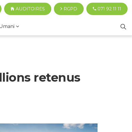
AUDITOIRES
RGPD
071 92 11 11
Umani
llions retenus