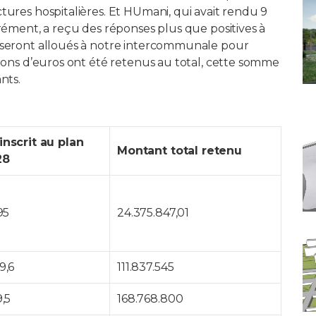
tures hospitalières. Et HUmani, qui avait rendu 9
grément, a reçu des réponses plus que positives à
s seront alloués à notre intercommunale pour
lions d’euros ont été retenus au total, cette somme
nts.
nscrit au plan
Montant total retenu
28
95
24.375.847,01
9,6
111.837.545
,5
168.768.800