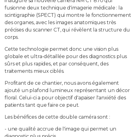
inauguré sa nouvelle caméra NM CT 870 qui
fusionne deux technique d'imagerie médicale : la
scintigraphie (SPECT) qui montre le fonctionnement
PROFESSIONNELS DE LA SANTÉ
des organes, avec les images anatomiques très
précises du scanner CT, qui révèlent la structure du
JOBS ET STAGES
corps.
AUDITOIRES
Cette technologie permet donc une vision plus
globale et ultra-détaillée pour des diagnostics plus
RGPD
sûrs et plus rapides, et par conséquent, des
traitements mieux ciblés.
071 92 11 11
Profitant de ce chantier, nous avons également
ajouté un plafond lumineux représentant un décor
floral. Celui-ci a pour objectif d'apaiser l'anxiété des
patients tant que faire ce peut.
Les bénéfices de cette double caméra sont :
- une qualité accrue de l'image qui permet un
diagnostic plus précis