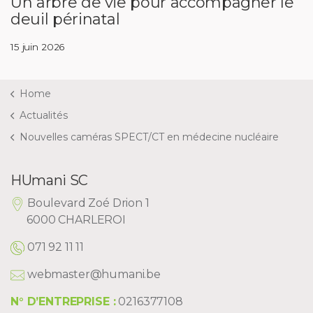
Un arbre de vie pour accompagner le
deuil périnatal
15 juin 2026
Home
Actualités
Nouvelles caméras SPECT/CT en médecine nucléaire
HUmani SC
Boulevard Zoé Drion 1
6000 CHARLEROI
071 92 11 11
webmaster@humani.be
N° D’ENTREPRISE :
0216377108