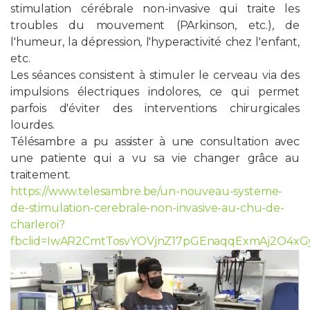
stimulation cérébrale non-invasive qui traite les
troubles du mouvement (PArkinson, etc.), de
PROFESSIONNELS DE LA SANTÉ
l'humeur, la dépression, l'hyperactivité chez l'enfant,
etc.
JOBS ET STAGES
Les séances consistent à stimuler le cerveau via des
impulsions électriques indolores, ce qui permet
AUDITOIRES
parfois d'éviter des interventions chirurgicales
lourdes.
RGPD
Télésambre a pu assister à une consultation avec
une patiente qui a vu sa vie changer grâce au
071 92 11 11
traitement.
https://www.telesambre.be/un-nouveau-systeme-
de-stimulation-cerebrale-non-invasive-au-chu-de-
charleroi?
fbclid=IwAR2CmtTosvYOVjnZ17pGEnaqqExmAj2O4x