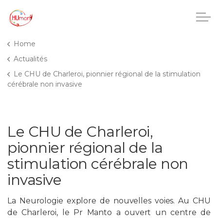
Accéder au contenu princip
Home
Actualités
Le CHU de Charleroi, pionnier régional de la stimulation
CHU Charleroi-Chimay
cérébrale non invasive
Maisons de repos
Le CHU de Charleroi,
Crèches
pionnier régional de la
Pôle enfance et adolescence
stimulation cérébrale non
invasive
Projets IA
La Neurologie explore de nouvelles voies. Au CHU
de Charleroi, le Pr Manto a ouvert un centre de
HUmani