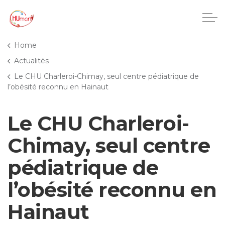
Accéder au contenu principal
Home
Actualités
Le CHU Charleroi-Chimay, seul centre pédiatrique de
CHU Charleroi-Chimay
l’obésité reconnu en Hainaut
Maisons de repos
Le CHU Charleroi-
Crèches
Chimay, seul centre
pédiatrique de
Pôle enfance et adolescence
l’obésité reconnu en
Projets IA
Hainaut
HUmani