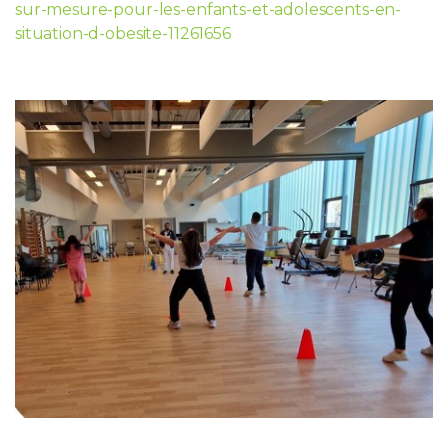
sur-mesure-pour-les-enfants-et-adolescents-en-
situation-d-obesite-11261656