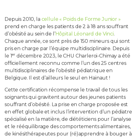
PROFESSIONNELS DE LA SANTÉ
Depuis 2010, la
cellule « Poids de Forme Junior »
prend en charge les patients de 2 à 18 ans souffrant
JOBS ET STAGES
d’obésité au sein de l’
Hôpital Léonard de Vinci
.
Chaque année, ce sont près de 150 mineurs qui sont
AUDITOIRES
pris en charge par l’équipe multidisciplinaire. Depuis
er
le 1
décembre 2023, le CHU Charleroi-Chimay a été
RGPD
officiellement reconnu comme l’un des 25 centres
multidisciplinaires de l’obésité pédiatrique en
071 92 11 11
Belgique. Il est d’ailleurs le seul en Hainaut !
Cette certification récompense le travail de tous les
soignants qui gravitent autour des jeunes patients
souffrant d’obésité. La prise en charge proposée est
en effet globale et inclus l’intervention d’un pédiatre
spécialisé en la matière, de diététiciens pour l’analyse
et le rééquilibrage des comportements alimentaires,
de kinésithérapeutes pour (ré)apprendre à bouger à