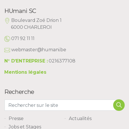
HUmani SC
Boulevard Zoé Drion 1
6000 CHARLEROI
071 92 11 11
webmaster@humani.be
N° D’ENTREPRISE :
0216377108
Mentions légales
Recherche
Presse
Actualités
Jobs et Stages