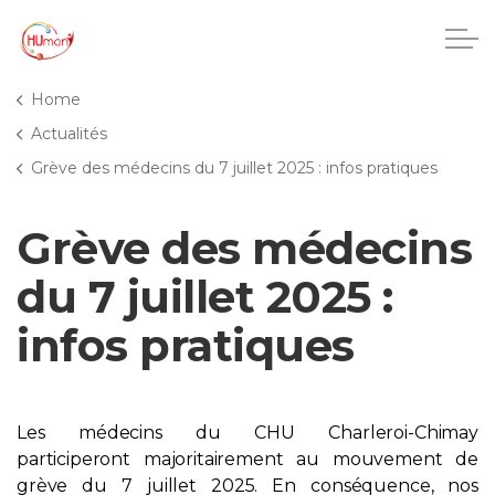
Accéder au contenu principal
Home
Actualités
Grève des médecins du 7 juillet 2025 : infos pratiques
CHU Charleroi-Chimay
Grève des médecins
Maisons de repos
du 7 juillet 2025 :
Crèches
infos pratiques
Pôle enfance et adolescence
Projets IA
Les médecins du CHU Charleroi-Chimay
participeront majoritairement au mouvement de
HUmani
grève du 7 juillet 2025. En conséquence, nos