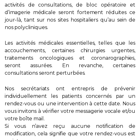
activités de consultations, de bloc opératoire et
d’imagerie médicale seront fortement réduites ce
PROFESSIONNELS DE LA SANTÉ
jour-là, tant sur nos sites hospitaliers qu’au sein de
nos polycliniques.
JOBS ET STAGES
Les activités médicales essentielles, telles que les
AUDITOIRES
accouchements, certaines chirurgies urgentes,
traitements oncologiques et coronarographies,
RGPD
seront assurées. En revanche, certaines
consultations seront perturbées.
071 92 11 11
Nos secrétariats ont entrepris de prévenir
individuellement les patients concernés par un
rendez-vous ou une intervention à cette date. Nous
vous invitons à vérifier votre messagerie vocale et/ou
votre boîte mail.
Si vous n’avez reçu aucune notification de
modification, cela signifie que votre rendez-vous est