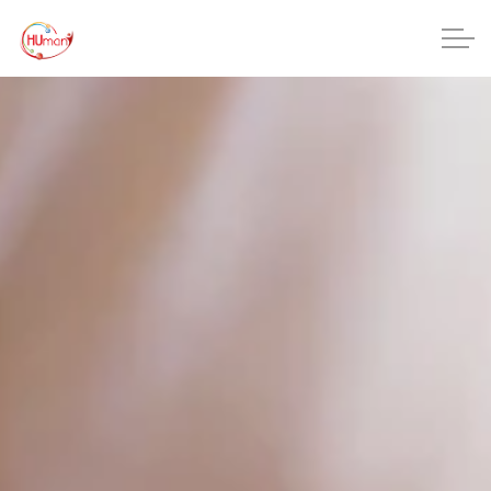
Accéder au contenu principal
CHU Charleroi-Chimay
Maisons de repos
Crèches
Pôle enfance et adolescence
Projets IA
HUmani