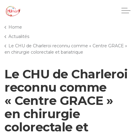
Accéder au contenu principal
Home
Actualités
Le CHU de Charleroi reconnu comme « Centre GRACE »
CHU Charleroi-Chimay
en chirurgie colorectale et bariatrique
Maisons de repos
Le CHU de Charleroi
Crèches
reconnu comme
« Centre GRACE »
Pôle enfance et adolescence
en chirurgie
Projets IA
colorectale et
HUmani